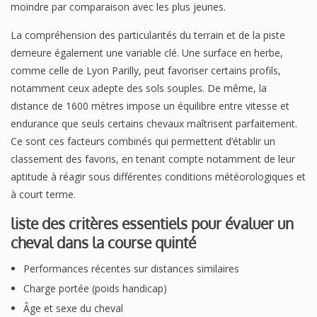
moindre par comparaison avec les plus jeunes.
La compréhension des particularités du terrain et de la piste
demeure également une variable clé. Une surface en herbe,
comme celle de Lyon Parilly, peut favoriser certains profils,
notamment ceux adepte des sols souples. De même, la
distance de 1600 mètres impose un équilibre entre vitesse et
endurance que seuls certains chevaux maîtrisent parfaitement.
Ce sont ces facteurs combinés qui permettent d’établir un
classement des favoris, en tenant compte notamment de leur
aptitude à réagir sous différentes conditions météorologiques et
à court terme.
liste des critères essentiels pour évaluer un
cheval dans la course quinté
Performances récentes sur distances similaires
Charge portée (poids handicap)
Âge et sexe du cheval