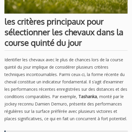
les critères principaux pour
sélectionner les chevaux dans la
course quinté du jour
Identifier les chevaux avec le plus de chances lors de la course
quinté du jour implique de considérer plusieurs critères
techniques incontournables. Parmi ceux-ci, la forme récente du
cheval constitue un indicateur fondamental. Il s’agit d’examiner
les performances récentes enregistrées sur des distances et des
conditions comparables. Par exemple,
Tashanka
, monté par le
jockey reconnu Damien Demuro, présente des performances
régulières sur la surface préférée avec plusieurs victoires et
places significatives, ce qui en fait un concurrent à fort potentiel.