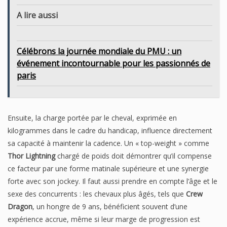
A lire aussi
Célébrons la journée mondiale du PMU : un
événement incontournable pour les passionnés de
paris
Ensuite, la charge portée par le cheval, exprimée en
kilogrammes dans le cadre du handicap, influence directement
sa capacité à maintenir la cadence. Un « top-weight » comme
Thor Lightning
chargé de poids doit démontrer qu’il compense
ce facteur par une forme matinale supérieure et une synergie
forte avec son jockey. Il faut aussi prendre en compte l’âge et le
sexe des concurrents : les chevaux plus âgés, tels que
Crew
Dragon
, un hongre de 9 ans, bénéficient souvent d’une
expérience accrue, même si leur marge de progression est