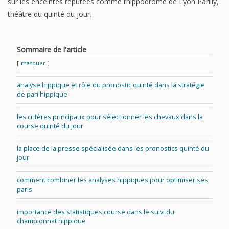
sur les enceintes réputées comme l’hippodrome de Lyon Parilly,
théâtre du quinté du jour.
Sommaire de l'article
masquer
analyse hippique et rôle du pronostic quinté dans la stratégie
de pari hippique
les critères principaux pour sélectionner les chevaux dans la
course quinté du jour
la place de la presse spécialisée dans les pronostics quinté du
jour
comment combiner les analyses hippiques pour optimiser ses
paris
importance des statistiques course dans le suivi du
championnat hippique