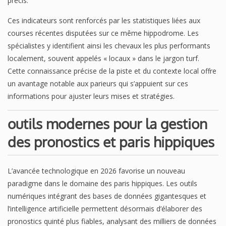
précis.
Ces indicateurs sont renforcés par les statistiques liées aux
courses récentes disputées sur ce même hippodrome. Les
spécialistes y identifient ainsi les chevaux les plus performants
localement, souvent appelés « locaux » dans le jargon turf.
Cette connaissance précise de la piste et du contexte local offre
un avantage notable aux parieurs qui s’appuient sur ces
informations pour ajuster leurs mises et stratégies.
outils modernes pour la gestion
des pronostics et paris hippiques
L’avancée technologique en 2026 favorise un nouveau
paradigme dans le domaine des paris hippiques. Les outils
numériques intégrant des bases de données gigantesques et
l’intelligence artificielle permettent désormais d’élaborer des
pronostics quinté plus fiables, analysant des milliers de données