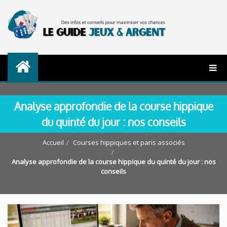
Analyse approfondie de la course hippique
du quinté du jour : nos conseils
Accueil
Courses hippiques et paris associés
Analyse approfondie de la course hippique du quinté du jour : nos
conseils