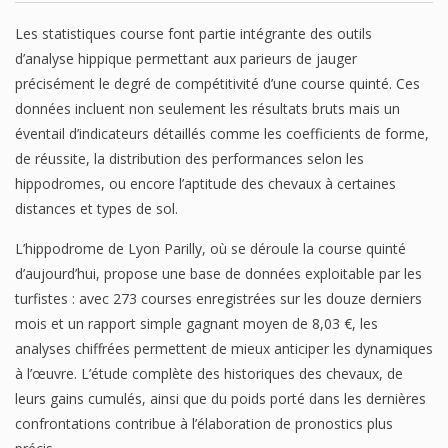
Les statistiques course font partie intégrante des outils
d’analyse hippique permettant aux parieurs de jauger
précisément le degré de compétitivité d’une course quinté. Ces
données incluent non seulement les résultats bruts mais un
éventail d’indicateurs détaillés comme les coefficients de forme,
de réussite, la distribution des performances selon les
hippodromes, ou encore l’aptitude des chevaux à certaines
distances et types de sol.
L’hippodrome de Lyon Parilly, où se déroule la course quinté
d’aujourd’hui, propose une base de données exploitable par les
turfistes : avec 273 courses enregistrées sur les douze derniers
mois et un rapport simple gagnant moyen de 8,03 €, les
analyses chiffrées permettent de mieux anticiper les dynamiques
à l’œuvre. L’étude complète des historiques des chevaux, de
leurs gains cumulés, ainsi que du poids porté dans les dernières
confrontations contribue à l’élaboration de pronostics plus