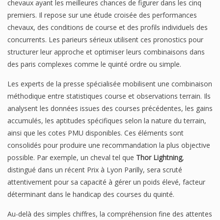
chevaux ayant les meilleures chances de figurer dans les cinq
premiers. Il repose sur une étude croisée des performances
chevaux, des conditions de course et des profils individuels des
concurrents. Les parieurs sérieux utilisent ces pronostics pour
structurer leur approche et optimiser leurs combinaisons dans
des paris complexes comme le quinté ordre ou simple.
Les experts de la presse spécialisée mobilisent une combinaison
méthodique entre statistiques course et observations terrain. Ils
analysent les données issues des courses précédentes, les gains
accumulés, les aptitudes spécifiques selon la nature du terrain,
ainsi que les cotes PMU disponibles. Ces éléments sont
consolidés pour produire une recommandation la plus objective
possible. Par exemple, un cheval tel que
Thor Lightning
,
distingué dans un récent Prix à Lyon Parilly, sera scruté
attentivement pour sa capacité à gérer un poids élevé, facteur
déterminant dans le handicap des courses du quinté.
Au-delà des simples chiffres, la compréhension fine des attentes