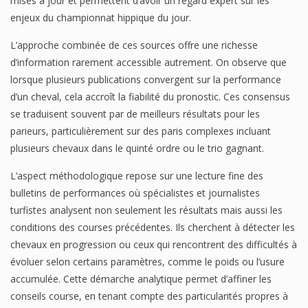
mises à jour et permettent d’avoir un regard expert sur les
enjeux du championnat hippique du jour.
L’approche combinée de ces sources offre une richesse
d’information rarement accessible autrement. On observe que
lorsque plusieurs publications convergent sur la performance
d’un cheval, cela accroît la fiabilité du pronostic. Ces consensus
se traduisent souvent par de meilleurs résultats pour les
parieurs, particulièrement sur des paris complexes incluant
plusieurs chevaux dans le quinté ordre ou le trio gagnant.
L’aspect méthodologique repose sur une lecture fine des
bulletins de performances où spécialistes et journalistes
turfistes analysent non seulement les résultats mais aussi les
conditions des courses précédentes. Ils cherchent à détecter les
chevaux en progression ou ceux qui rencontrent des difficultés à
évoluer selon certains paramètres, comme le poids ou l’usure
accumulée. Cette démarche analytique permet d’affiner les
conseils course, en tenant compte des particularités propres à