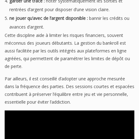
garder une trace :
noter systématiquement les sorties et
rentrées d’argent pour disposer d’une vision claire.
ne jouer qu’avec de l’argent disponible :
bannir les crédits ou
avances d’argent.
Cette discipline aide à limiter les risques financiers, souvent
méconnus des joueurs débutants. La gestion du bankroll est
aussi facilitée par les outils intégrés aux plateformes en ligne
agréées, qui permettent de paramétrer les limites de dépôt ou
de perte.
Par ailleurs, il est conseillé d’adopter une approche mesurée
dans la fréquence des parties. Des sessions courtes et espacées
contribuent à préserver l’équilibre entre jeu et vie personnelle,
essentielle pour éviter l’addiction.