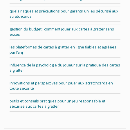
quels risques et précautions pour garantir un jeu sécurisé aux
scratchcards
gestion du budget : comment jouer aux cartes à gratter sans
excès
les plateformes de cartes à gratter en ligne fiables et agréées
par l’anj
influence de la psychologie du joueur sur la pratique des cartes
à gratter
innovations et perspectives pour jouer aux scratchcards en
toute sécurité
outils et conseils pratiques pour un jeu responsable et
sécurisé aux cartes à gratter