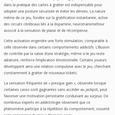
dans la pratique des cartes à gratter est indispensable pour
adopter une posture sécurisée et éviter les dérives. La nature
même de ce jeu, fondée sur la gratification instantanée, active
des circuits cérébraux liés à la dopamine, neurotransmetteur
associé à la sensation de plaisir et de récompense.
Cette activation engendre une forte stimulation, comparable à
celle observée dans certains comportements addictifs. L’illusion
de contrôle par la saisie d’une stratégie, même si le jeu reste
aléatoire, renforce l’implication émotionnelle. Certains joueurs
développent ainsi une relation compulsive avec le jeu, cherchant
constamment à gratter de nouveaux tickets.
La sensation fréquente de « presque gain », observée lorsque
certaines cases sont gagnantes sans accéder au jackpot, peut
favoriser une motivation persistante conduisant au surjeux. De
nombreux experts en addictologie observent que ce
phénomène participe à la répétition du comportement, souvent