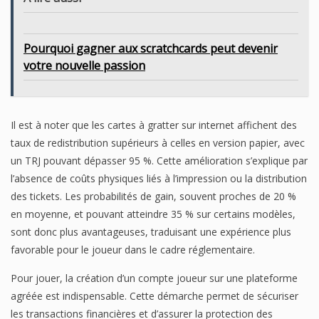
Pourquoi gagner aux scratchcards peut devenir
votre nouvelle passion
Il est à noter que les cartes à gratter sur internet affichent des
taux de redistribution supérieurs à celles en version papier, avec
un TRJ pouvant dépasser 95 %. Cette amélioration s’explique par
l’absence de coûts physiques liés à l’impression ou la distribution
des tickets. Les probabilités de gain, souvent proches de 20 %
en moyenne, et pouvant atteindre 35 % sur certains modèles,
sont donc plus avantageuses, traduisant une expérience plus
favorable pour le joueur dans le cadre réglementaire.
Pour jouer, la création d’un compte joueur sur une plateforme
agréée est indispensable. Cette démarche permet de sécuriser
les transactions financières et d’assurer la protection des