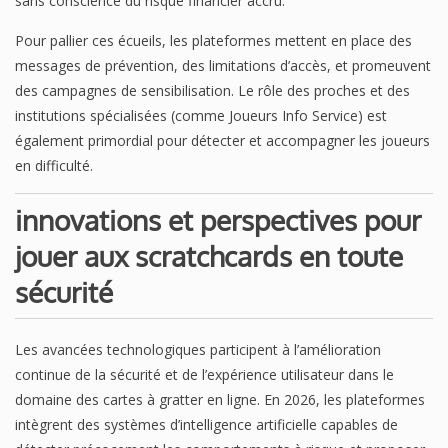
sans conscience du risque financier accru.
Pour pallier ces écueils, les plateformes mettent en place des
messages de prévention, des limitations d’accès, et promeuvent
des campagnes de sensibilisation. Le rôle des proches et des
institutions spécialisées (comme Joueurs Info Service) est
également primordial pour détecter et accompagner les joueurs
en difficulté.
innovations et perspectives pour
jouer aux scratchcards en toute
sécurité
Les avancées technologiques participent à l’amélioration
continue de la sécurité et de l’expérience utilisateur dans le
domaine des cartes à gratter en ligne. En 2026, les plateformes
intègrent des systèmes d’intelligence artificielle capables de