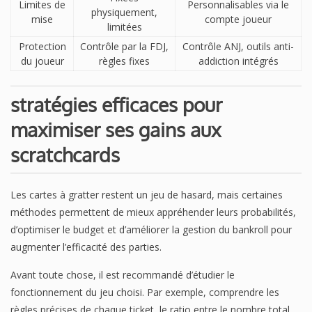
Limites de
Personnalisables via le
physiquement,
mise
compte joueur
limitées
Protection
Contrôle par la FDJ,
Contrôle ANJ, outils anti-
du joueur
règles fixes
addiction intégrés
stratégies efficaces pour
maximiser ses gains aux
scratchcards
Les cartes à gratter restent un jeu de hasard, mais certaines
méthodes permettent de mieux appréhender leurs probabilités,
d’optimiser le budget et d’améliorer la gestion du bankroll pour
augmenter l’efficacité des parties.
Avant toute chose, il est recommandé d’étudier le
fonctionnement du jeu choisi. Par exemple, comprendre les
règles précises de chaque ticket, le ratio entre le nombre total