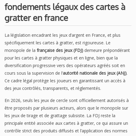
fondements légaux des cartes à
gratter en france
La législation encadrant les jeux d’argent en France, et plus
spécifiquement les cartes à gratter, est rigoureuse. Le
monopole de la
française des jeux (FDJ)
demeure prépondérant
pour les cartes à gratter physiques et en ligne, bien que la
diversification progressive vers des opérateurs agréés soit en
cours sous la supervision de l’
autorité nationale des jeux (ANJ)
.
Ce cadre légal protège les joueurs en garantissant un accès à
des jeux contrôlés, transparents, et réglementés.
En 2026, seuls les jeux de cercle sont officiellement autorisés à
être proposés par plusieurs acteurs, alors que le monopole sur
les jeux de tirage et de grattage subsiste. La FDJ reste la
principale entité associée aux cartes à gratter, ce qui assure un
contrôle strict des produits diffusés et l’application des normes