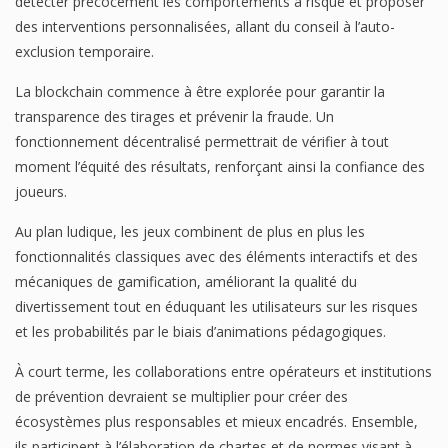
détecter précocement les comportements à risque et proposer
des interventions personnalisées, allant du conseil à l’auto-
exclusion temporaire.
La blockchain commence à être explorée pour garantir la
transparence des tirages et prévenir la fraude. Un
fonctionnement décentralisé permettrait de vérifier à tout
moment l’équité des résultats, renforçant ainsi la confiance des
joueurs.
Au plan ludique, les jeux combinent de plus en plus les
fonctionnalités classiques avec des éléments interactifs et des
mécaniques de gamification, améliorant la qualité du
divertissement tout en éduquant les utilisateurs sur les risques
et les probabilités par le biais d’animations pédagogiques.
À court terme, les collaborations entre opérateurs et institutions
de prévention devraient se multiplier pour créer des
écosystèmes plus responsables et mieux encadrés. Ensemble,
ils participent à l’élaboration de chartes et de normes visant à