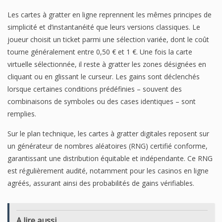
Les cartes à gratter en ligne reprennent les mêmes principes de
simplicité et d’instantanéité que leurs versions classiques. Le
joueur choisit un ticket parmi une sélection variée, dont le coût
tourne généralement entre 0,50 € et 1 €. Une fois la carte
virtuelle sélectionnée, il reste à gratter les zones désignées en
cliquant ou en glissant le curseur. Les gains sont déclenchés
lorsque certaines conditions prédéfinies – souvent des
combinaisons de symboles ou des cases identiques – sont
remplies.
Sur le plan technique, les cartes à gratter digitales reposent sur
un générateur de nombres aléatoires (RNG) certifié conforme,
garantissant une distribution équitable et indépendante. Ce RNG
est régulièrement audité, notamment pour les casinos en ligne
agréés, assurant ainsi des probabilités de gains vérifiables.
A lire aussi