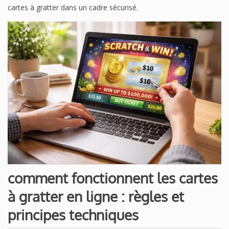
cartes à gratter dans un cadre sécurisé.
comment fonctionnent les cartes
à gratter en ligne : règles et
principes techniques