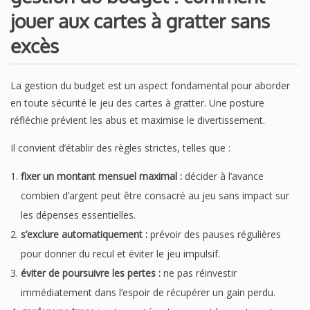
jouer aux cartes à gratter sans
excès
La gestion du budget est un aspect fondamental pour aborder
en toute sécurité le jeu des cartes à gratter. Une posture
réfléchie prévient les abus et maximise le divertissement.
Il convient d’établir des règles strictes, telles que :
fixer un montant mensuel maximal :
décider à l’avance
combien d’argent peut être consacré au jeu sans impact sur
les dépenses essentielles.
s’exclure automatiquement :
prévoir des pauses régulières
pour donner du recul et éviter le jeu impulsif.
éviter de poursuivre les pertes :
ne pas réinvestir
immédiatement dans l’espoir de récupérer un gain perdu.